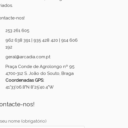
riados.
ontacte-nos!
253 261 605
962 638 391 | 935 428 420 | 914 606
192
geral@arcadia.com.pt
Praça Conde de Agrolongo nº 95
4700-312 S. João do Souto, Braga
Coordenadas GPS:
41°33'06.8"N 8°25'40.4"W
ontacte-nos!
seu nome (obrigatório)