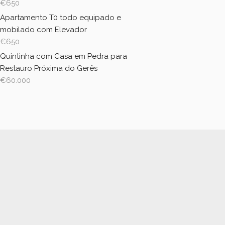
€
650
Apartamento T0 todo equipado e
mobilado com Elevador
€
650
Quintinha com Casa em Pedra para
Restauro Próxima do Gerês
€
60.000