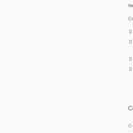
fe
C
C
O 