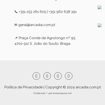
📞 +351 253 261 605 | +351 962 638 391
✉ geral@arcadia.com.pt
📌 Praça Conde de Agrolongo nº 95
4700-312 S. João do Souto, Braga
Política de Privacidade
| Copyright © 2024
arcadia.com.pt
Criado com ♡ por
anamarques.net