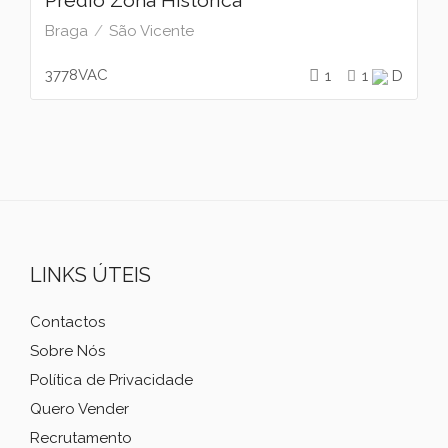
Prédio Zona Historica
Braga
São Vicente
3778VAC
1
1
D
LINKS ÚTEIS
Contactos
Sobre Nós
Política de Privacidade
Quero Vender
Recrutamento