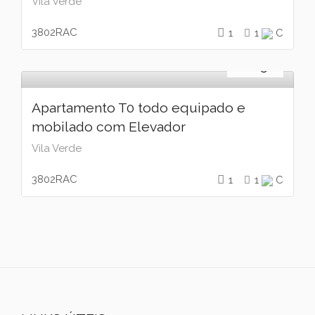
Vila Verde
3802RAC
1
1
C
Arrendamento
€
650
Apartamento T0 todo equipado e
mobilado com Elevador
Vila Verde
3802RAC
1
1
C