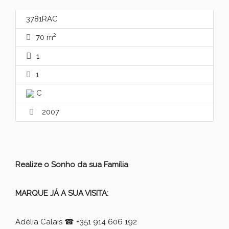
3781RAC
2
70 m
1
1
C
2007
Realize o Sonho da sua Família
MARQUE JÁ A SUA VISITA:
Adélia Calais
☎
+351 914 606 192