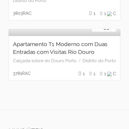
Distrito do Porto
3803RAC
1
1
C
Arrendamento
€
1.550
Apartamento T1 Moderno com Duas
Entradas com Visitas Rio Douro
Calçada sobre do Douro Porto
Distrito do Porto
3781RAC
1
1
1
C